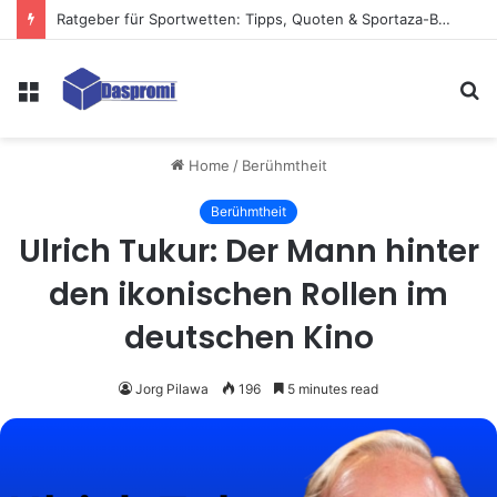
Ratgeber für Sportwetten: Tipps, Quoten & Sportaza-Bewertungen für Anfänger
Menu
S
fo
Home
/
Berühmtheit
Berühmtheit
Ulrich Tukur: Der Mann hinter
den ikonischen Rollen im
deutschen Kino
Jorg Pilawa
196
5 minutes read