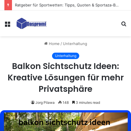
Ratgeber für Sportwetten: Tipps, Quoten & Sportaza-Bewertungen für Anfänger
Menu
S
fo
Home
/
Unterhaltung
Unterhaltung
Balkon Sichtschutz Ideen:
Kreative Lösungen für mehr
Privatsphäre
Jorg Pilawa
148
3 minutes read