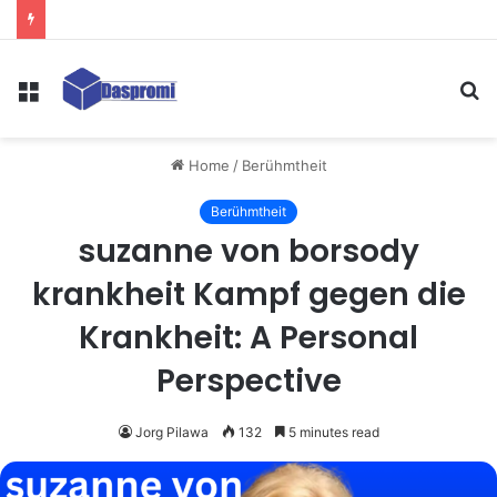
Menu
S
fo
Home
/
Berühmtheit
Berühmtheit
suzanne von borsody
krankheit Kampf gegen die
Krankheit: A Personal
Perspective
Jorg Pilawa
132
5 minutes read