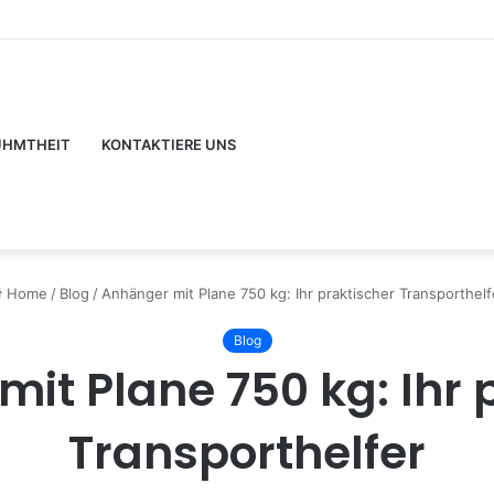
aza-Bewertungen für Anfänger
ÜHMTHEIT
KONTAKTIERE UNS
Home
/
Blog
/
Anhänger mit Plane 750 kg: Ihr praktischer Transporthelf
Blog
it Plane 750 kg: Ihr 
Transporthelfer