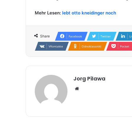
Mehr Lesen:
lebt otto kneidinger noch
Share
Facebook
Twitter
L
VKontakte
Odnoklassniki
Pocket
Jorg Pilawa
Website