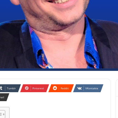
Tumblr
Pinterest
Reddit
VKontakte
mail