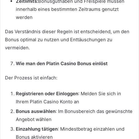
Zeitlimits:
Bonusguthaben und Freispiele müssen
innerhalb eines bestimmten Zeitraums genutzt
werden
Das Verständnis dieser Regeln ist entscheidend, um den
Bonus optimal zu nutzen und Enttäuschungen zu
vermeiden.
Wie man den Platin Casino Bonus einlöst
Der Prozess ist einfach:
Registrieren oder Einloggen
: Melden Sie sich in
Ihrem Platin Casino Konto an
Bonus auswählen
: Im Bonusbereich das gewünschte
Angebot wählen
Einzahlung tätigen
: Mindestbetrag einzahlen und
Bonus aktivieren