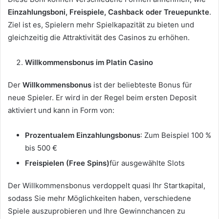
Einzahlungsboni, Freispiele, Cashback oder Treuepunkte
.
Ziel ist es, Spielern mehr Spielkapazität zu bieten und
gleichzeitig die Attraktivität des Casinos zu erhöhen.
Willkommensbonus im Platin Casino
Der
Willkommensbonus
ist der beliebteste Bonus für
neue Spieler. Er wird in der Regel beim ersten Deposit
aktiviert und kann in Form von:
Prozentualem Einzahlungsbonus
: Zum Beispiel 100 %
bis 500 €
Freispielen (Free Spins)
für ausgewählte Slots
Der Willkommensbonus verdoppelt quasi Ihr Startkapital,
sodass Sie mehr Möglichkeiten haben, verschiedene
Spiele auszuprobieren und Ihre Gewinnchancen zu