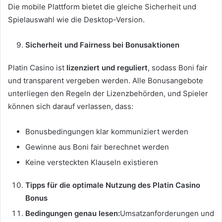
Die mobile Plattform bietet die gleiche Sicherheit und
Spielauswahl wie die Desktop-Version.
Sicherheit und Fairness bei Bonusaktionen
Platin Casino ist
lizenziert und reguliert
, sodass Boni fair
und transparent vergeben werden. Alle Bonusangebote
unterliegen den Regeln der Lizenzbehörden, und Spieler
können sich darauf verlassen, dass:
Bonusbedingungen klar kommuniziert werden
Gewinne aus Boni fair berechnet werden
Keine versteckten Klauseln existieren
Tipps für die optimale Nutzung des Platin Casino
Bonus
Bedingungen genau lesen:
Umsatzanforderungen und