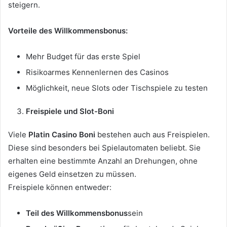
steigern.
Vorteile des Willkommensbonus:
Mehr Budget für das erste Spiel
Risikoarmes Kennenlernen des Casinos
Möglichkeit, neue Slots oder Tischspiele zu testen
Freispiele und Slot-Boni
Viele
Platin Casino Boni
bestehen auch aus Freispielen.
Diese sind besonders bei Spielautomaten beliebt. Sie
erhalten eine bestimmte Anzahl an Drehungen, ohne
eigenes Geld einsetzen zu müssen.
Freispiele können entweder:
Teil des Willkommensbonus
sein