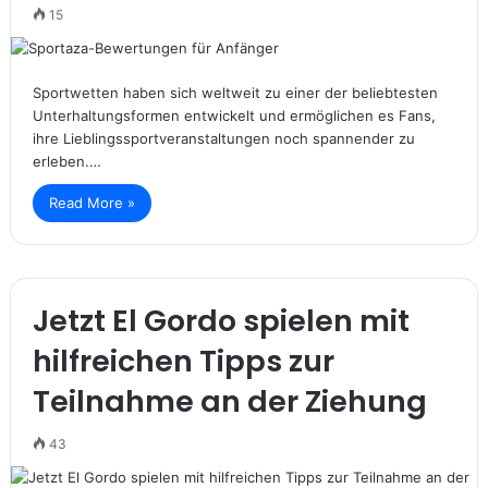
15
Sportwetten haben sich weltweit zu einer der beliebtesten
Unterhaltungsformen entwickelt und ermöglichen es Fans,
ihre Lieblingssportveranstaltungen noch spannender zu
erleben.…
Read More »
Jetzt El Gordo spielen mit
hilfreichen Tipps zur
Teilnahme an der Ziehung
43