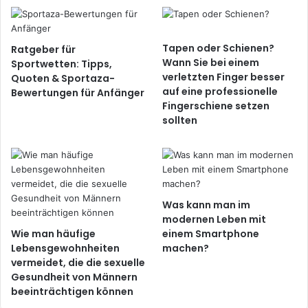
Tapen oder Schienen?
Ratgeber für
Wann Sie bei einem
Sportwetten: Tipps,
verletzten Finger besser
Quoten & Sportaza-
auf eine professionelle
Bewertungen für Anfänger
Fingerschiene setzen
sollten
Was kann man im
modernen Leben mit
Wie man häufige
einem Smartphone
Lebensgewohnheiten
machen?
vermeidet, die die sexuelle
Gesundheit von Männern
beeinträchtigen können