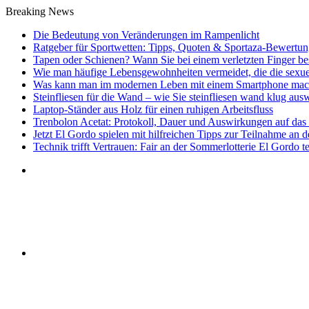
Breaking News
Die Bedeutung von Veränderungen im Rampenlicht
Ratgeber für Sportwetten: Tipps, Quoten & Sportaza-Bewertun
Tapen oder Schienen? Wann Sie bei einem verletzten Finger bess
Wie man häufige Lebensgewohnheiten vermeidet, die die sexu
Was kann man im modernen Leben mit einem Smartphone ma
Steinfliesen für die Wand – wie Sie steinfliesen wand klug aus
Laptop-Ständer aus Holz für einen ruhigen Arbeitsfluss
Trenbolon Acetat: Protokoll, Dauer und Auswirkungen auf da
Jetzt El Gordo spielen mit hilfreichen Tipps zur Teilnahme an 
Technik trifft Vertrauen: Fair an der Sommerlotterie El Gordo 
Sidebar
Menu